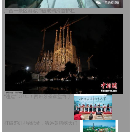
广西一景区游客冲破玻璃滑道护栏
“违建”137年！西班牙圣家堂终于
打破6项世界纪录，清远黄腾峡天门