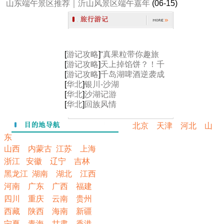
山东端午景区推荐｜沂山风景区端午嘉年
(06-15)
[
游记攻略
]
“真果粒带你趣旅
[
游记攻略
]
天上掉馅饼？！千
[
游记攻略
]
千岛湖啤酒逆袭成
[
华北
]
银川-沙湖
[
华北
]
沙湖记游
[
华北
]
回族风情
北京
天津
河北
山
东
山西
内蒙古
江苏
上海
浙江
安徽
辽宁
吉林
黑龙江
湖南
湖北
江西
河南
广东
广西
福建
四川
重庆
云南
贵州
西藏
陕西
海南
新疆
宁夏
青海
甘肃
香港