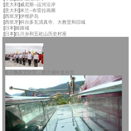
[
意大利
]
威尼斯--运河沿岸
[
意大利
]
米兰--布雷拉画廊
[
西班牙
]
伊维萨岛
[
西班牙
]
科尔多瓦清真寺、大教堂和旧城
[
日本
]
姬路城
[
日本
]
白川乡和五屹山历史村座
粽子飘香艾叶芳，揽月湖中龙舟竞