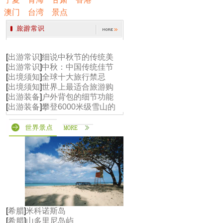
澳门
台湾
景点
[
出游常识
]
细说中秋节的传统美
[
出游常识
]
中秋：中国传统佳节
[
出境须知
]
全球十大旅行禁忌
[
出境须知
]
世界上最适合旅游购
[
出游装备
]
户外背包的细节功能
[
出游装备
]
攀登6000米级雪山的
[
希腊
]
米科诺斯岛
[
希腊
]
山多里尼岛屿