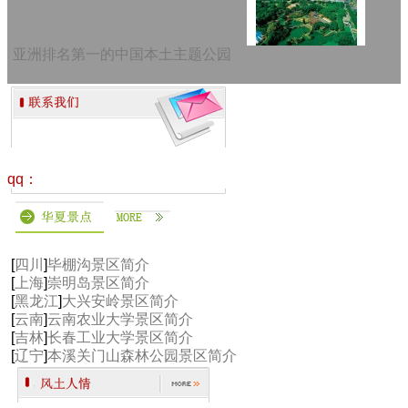
亚洲排名第一的中国本土主题公园
qq：
[
四川
]
毕棚沟景区简介
[
上海
]
崇明岛景区简介
[
黑龙江
]
大兴安岭景区简介
[
云南
]
云南农业大学景区简介
[
吉林
]
长春工业大学景区简介
[
辽宁
]
本溪关门山森林公园景区简介