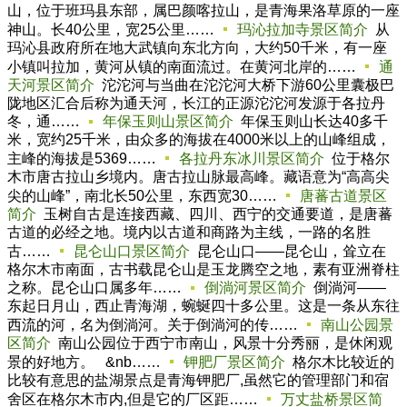
山，位于班玛县东部，属巴颜喀拉山，是青海果洛草原的一座
神山。长40公里，宽25公里……
玛沁拉加寺景区简介
从
玛沁县政府所在地大武镇向东北方向，大约50千米，有一座
小镇叫拉加，黄河从镇的南面流过。在黄河北岸的……
通
天河景区简介
沱沱河与当曲在沱沱河大桥下游60公里囊极巴
陇地区汇合后称为通天河，长江的正源沱沱河发源于各拉丹
冬，通……
年保玉则山景区简介
年保玉则山长达40多千
米，宽约25千米，由众多的海拔在4000米以上的山峰组成，
主峰的海拔是5369……
各拉丹东冰川景区简介
位于格尔
木市唐古拉山乡境内。唐古拉山脉最高峰。藏语意为“高高尖
尖的山峰”，南北长50公里，东西宽30……
唐蕃古道景区
简介
玉树自古是连接西藏、四川、西宁的交通要道，是唐蕃
古道的必经之地。境内以古道和商路为主线，一路的名胜
古……
昆仑山口景区简介
昆仑山口——昆仑山，耸立在
格尔木市南面，古书载昆仑山是玉龙腾空之地，素有亚洲脊柱
之称。昆仑山口属多年……
倒淌河景区简介
倒淌河——
东起日月山，西止青海湖，蜿蜒四十多公里。这是一条从东往
西流的河，名为倒淌河。关于倒淌河的传……
南山公园景
区简介
南山公园位于西宁市南山，风景十分秀丽，是休闲观
景的好地方。 &nb……
钾肥厂景区简介
格尔木比较近的
比较有意思的盐湖景点是青海钾肥厂,虽然它的管理部门和宿
舍区在格尔木市内,但是它的厂区距……
万丈盐桥景区简