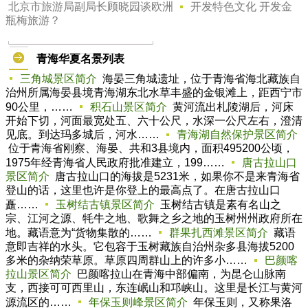
北京市旅游局副局长顾晓园谈欧洲
开发特色文化 开发金
瓶梅旅游？
青海华夏名景列表
三角城景区简介
海晏三角城遗址，位于青海省海北藏族自
治州所属海晏县境青海湖东北水草丰盛的金银滩上，距西宁市
90公里，……
积石山景区简介
黄河流出札陵湖后，河床
开始下切，河面最宽处五、六十公尺，水深一公尺左右，澄清
见底。到达玛多城后，河水……
青海湖自然保护景区简介
位于青海省刚察、海晏、共和3县境内，面积495200公顷，
1975年经青海省人民政府批准建立，199……
唐古拉山口
景区简介
唐古拉山口的海拔是5231米，如果你不是来青海省
登山的话，这里也许是你登上的最高点了。在唐古拉山口
矗……
玉树结古镇景区简介
玉树结古镇是素有名山之
宗、江河之源、牦牛之地、歌舞之乡之地的玉树州州政府所在
地。藏语意为“货物集散的……
群果扎西滩景区简介
藏语
意即吉祥的水头。它包容于玉树藏族自治州杂多县海拔5200
多米的杂纳荣草原。草原四周群山上的许多小……
巴颜喀
拉山景区简介
巴颜喀拉山在青海中部偏南，为昆仑山脉南
支，西接可可西里山，东连岷山和邛峡山。这里是长江与黄河
源流区的……
年保玉则峰景区简介
年保玉则，又称果洛