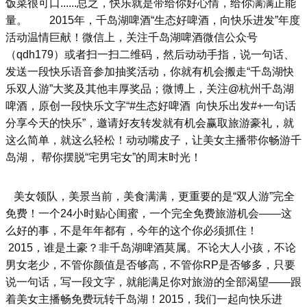
饭菜很可口......总之，快乐就是带给你好心情，给你满满正能
量。
2015年，千岛湖啤酒“生态好啤酒，向快乐进发”年度
活动温情巨献！微信上，关注千岛湖啤酒微信公众号
（qdh179）或者扫一扫二维码，然后动动手指，说一句话、
发送一段快乐语音参加抽奖活动，你就有机会搬走“千岛湖快
乐双人游”大奖及其他丰厚奖品；微博上，关注@杭州千岛湖
啤酒，原创一段快乐文字“#生态好啤酒 向快乐出发#+一句话
分享今天的快乐”，邀请好友转发就有机会赢取旅游豪礼，就
这么简单，就这么轻松！动动嘴皮子，让美女主播带你畅游千
岛湖， 帮你摆脱“宅男宅女”的周末时光！
美女领队，美景当前，美食满满，更重要的是“双人游”完全
免费！一个24小时贴心闺蜜，一个完全免费旅游机会——这
么好的事，不是年年都有，今年的这个你必须抓住！
2015，谁是土豪？非千岛湖啤酒莫属。不论大人小孩，不论
男女老少，不管你颜值是否够高，不管你RP是否够多，只要
说一句话，写一段文字，就能满足你对旅游的全部渴望——跟
着美女主播畅免费玩转千岛湖！2015，我们一起向快乐进