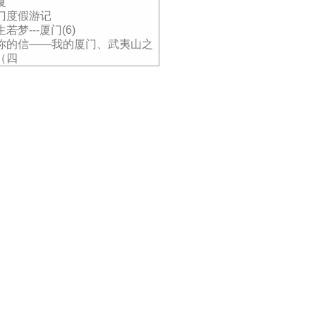
厦
门度假游记
若梦---厦门(6)
你的信——我的厦门、武夷山之
（四