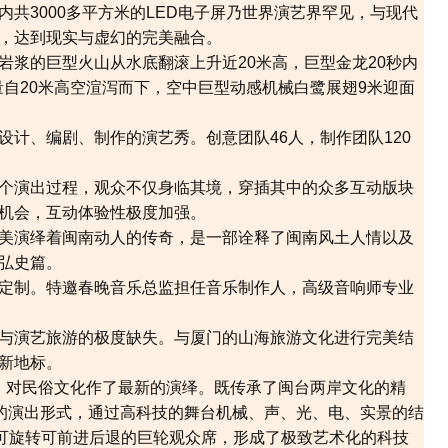
共3000多平方米的LED电子屏乃世界演艺界罕见，与现代
，达到现实与虚幻的完美融合。
岩浆的巨型火山从水底翻滚上升近20米高，巨型金龙20秒内
水量自20米高空渲泻而下，空中巨型动感机械白鹭展翅9米迎面
设计、编剧、制作的演艺秀。创意团队46人，制作团队120
个演出过程，观众不仅身临其境，穿插其中的众多互动版块
机会，互动体验性极度加强。
美演绎着闽南动人的传奇，是一部诠释了闽南风土人情以及
弘史篇。
定制。特邀春晚音乐总监担任音乐制作人，高级音响师专业
与演艺旅游的极度缺失。与厦门的山海旅游文化进行完美结
新地标。
对民俗文化作了最新的演绎。既传承了闽台两岸文化的精
化的演出形式，通过高科技的舞台机械、声、光、电、实景的结
度可旋转可前进后退的巨轮观众席，形成了极致艺术化的科技