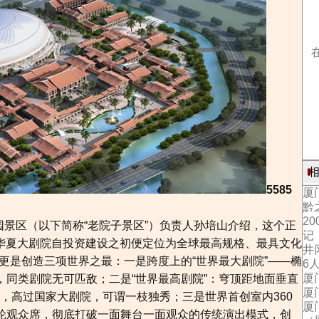
相
5585
厦
黔
2
区（以下简称“老院子景区”）负责人孙培山介绍，这个正
记
游华夏大剧院自投资建设之初便定位为全球最高规格、最具文化
井
更是创造三项世界之最：一是跨度上的“世界最大剧院”——椭
6
厦
，同类剧院无可匹敌；二是“世界最高剧院”：穹顶距地面垂直
厦
高，高过国家大剧院，可谓一枝独秀；三是世界首创室内360
厦
巨轮观众席，彻底打破一面舞台一面观众的传统演出模式，创