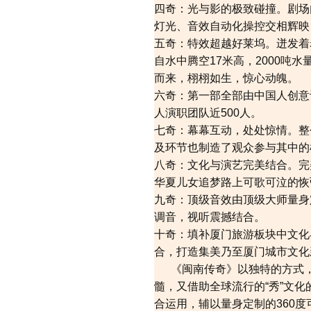
四奇：光与影的极致碰撞。剧场内
灯光、音效自动化操控交相辉映
五奇：特效超越好莱坞。迸发着
自水中腾空17米高，2000吨
而来，栩栩如生，惊心动魄。
六奇：第一部全部由中国人创意
人演职团队近500人。
七奇：幕幕互动，处处惊情。整
及环节也制造了观众参与其中的
八奇：文化与演艺完美结合。完
华夏儿女追梦路上可歌可泣的恢
九奇：顶级音效由顶级大师量身
调音，视听震撼结合。
十奇：填补厦门旅游板块中文化
合，打造集美乃至厦门城市文化
《闽南传奇》以独特的方式，
髓，又借助全球流行的“秀”文
合运用，辅以量身定制的360