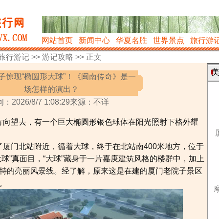
网站首页
新闻中心
华夏名胜
世界景点
旅行游
旅行游记
>>
游记攻略
>> 正文
美
子惊现“椭圆形大球”！《闽南传奇》是一
场怎样的演出？
：2026/8/7 1:08:29来源：不详
方向望去，有一个巨大椭圆形银色球体在阳光照射下格外耀
门北站附近，循着大球，终于在北站南400米地方，位于
球”真面目，“大球”藏身于一片嘉庚建筑风格的楼群中，加上
特的亮丽风景线。经了解，原来这是在建的厦门老院子景区
。