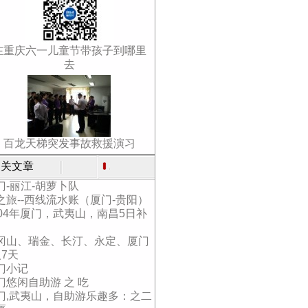
在重庆六一儿童节带孩子到哪里
去
百龙天梯突发事故救援演习
关文章
门-丽江-胡萝卜队
之旅--西线流水账（厦门-贵阳）
004年厦门，武夷山，南昌5日补
冈山、瑞金、长汀、永定、厦门
人7天
门小记
门悠闲自助游 之 吃
门,武夷山，自助游乐趣多：之二