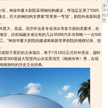
（
厦
浮生
，神游华夏大剧院采用钢结构建设，穹顶足足用了5585
给
接点，巨大的钢结构支撑着“世界第一穹顶”，剧院外表面则是
旅
。
跨度大、高温、高空作业及专业演出等多方面的高要求，在
目，目前福建全省仅有的几台350吨汽车吊和唯一一台500
工。”神游华夏大剧院的建成将刷新世界剧院的规模纪录、技
。
院子景区的主体项目，将于7月19日正式对外营业，届时
首部360度超大型室内山水实景演艺《闽南传奇》秀，在现
闽南独特的历史文化经典。