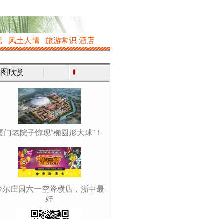
记
风土人情
旅游常识
酒店
图欣赏
厦门老院子惊现“椭圆形大球”！
摩尔庄园六一空降横店，浙中最
好