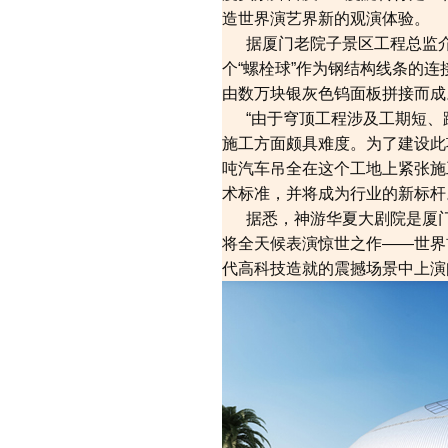
造世界演艺界新的观演体验。
据厦门老院子景区工程总监介绍
个“螺栓球”作为钢结构线条的连
由数万块银灰色钨面板拼接而成
“由于穹顶工程涉及工期短、
施工方面颇具难度。为了建设此项
吨汽车吊全在这个工地上紧张施
术标准，并将成为行业的新标杆
据悉，神游华夏大剧院是厦门老
将全天候表演惊世之作——世界
代高科技造就的震撼场景中上演