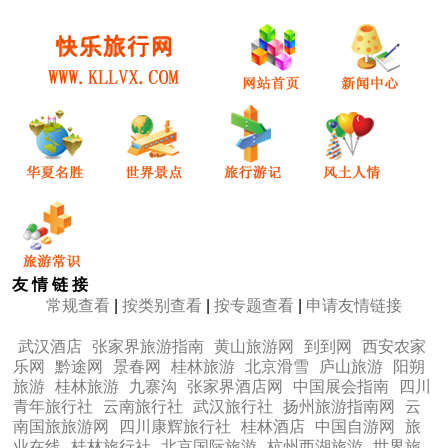
友 情 链 接
常规查看
|
按类别查看
|
按专题查看
|
申请友情链接
武汉酒店
张家界旅游指南
黄山旅游网
到到网
西安农家
乐网
黔途网
景春网
桂林旅游
北京滑雪
庐山旅游
阳朔
旅游
桂林旅游
九寨沟
张家界酒店网
中国展会指南
四川
青年旅行社
云南旅行社
武汉旅行社
扬州旅游指南网
云
南国旅旅游网
四川康辉旅行社
桂林酒店
中国自游网
旅
业在线
桂林旅行社
北京国际旅游
杭州西湖旅游
世界旅