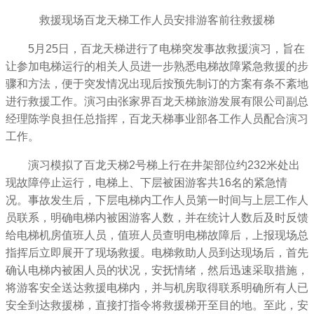
救援现场百龙天梯工作人员安排游客前往救援梯
5月25日，百龙天梯进行了电梯突发事故救援演习，旨在
让参加电梯运行的相关人员进一步熟悉电梯故障紧急救援的步
骤和方法，便于突发情况出现后按预先制订的方案有条不紊地
进行救援工作。演习由张家界百龙天梯旅游发展有限公司副总
经理陈学良担任总指挥，百龙天梯事业部各工作人员配合演习
工作。
演习模拟了百龙天梯2号梯上行在井架部位约232米处出
现故障停止运行，电梯上、下层被困游客共16名的紧急情
况。事故发生后，下层电梯内工作人员第一时间与上层工作人
员联系，明确电梯内被困游客人数，并在统计人数后及时反馈
给电梯机房值班人员，值班人员查明电梯故障后，上报现场总
指挥后立即展开了现场救援。电梯救助人员到达现场后，首先
确认电梯内被困人员的状况，安抚情绪，然后迅速采取措施，
将游客安全送达救援电梯内，并与机房取得联系明确所有人已
安全到达救援梯，直接打指令将救援梯开至目的地。至此，安