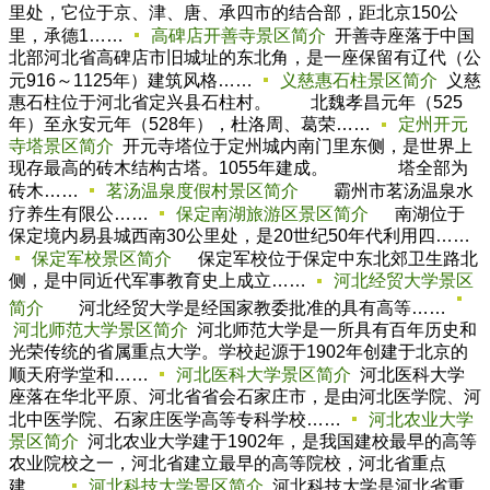
里处，它位于京、津、唐、承四市的结合部，距北京150公
里，承德1……
高碑店开善寺景区简介
开善寺座落于中国
北部河北省高碑店市旧城址的东北角，是一座保留有辽代（公
元916～1125年）建筑风格……
义慈惠石柱景区简介
义慈
惠石柱位于河北省定兴县石柱村。 北魏孝昌元年（525
年）至永安元年（528年），杜洛周、葛荣……
定州开元
寺塔景区简介
开元寺塔位于定州城内南门里东侧，是世界上
现存最高的砖木结构古塔。1055年建成。 塔全部为
砖木……
茗汤温泉度假村景区简介
霸州市茗汤温泉水
疗养生有限公……
保定南湖旅游区景区简介
南湖位于
保定境内易县城西南30公里处，是20世纪50年代利用四……
保定军校景区简介
保定军校位于保定中东北郊卫生路北
侧，是中同近代军事教育史上成立……
河北经贸大学景区
简介
河北经贸大学是经国家教委批准的具有高等……
河北师范大学景区简介
河北师范大学是一所具有百年历史和
光荣传统的省属重点大学。学校起源于1902年创建于北京的
顺天府学堂和……
河北医科大学景区简介
河北医科大学
座落在华北平原、河北省省会石家庄市，是由河北医学院、河
北中医学院、石家庄医学高等专科学校……
河北农业大学
景区简介
河北农业大学建于1902年，是我国建校最早的高等
农业院校之一，河北省建立最早的高等院校，河北省重点
建……
河北科技大学景区简介
河北科技大学是河北省重