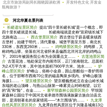
北京市旅游局副局长顾晓园谈欧洲
开发特色文化 开发金
瓶梅旅游？
河北华夏名景列表
长嵯遗址景区简介
提出“四十里长嵯长城”是一个概念，即
四十里长嵯就是长城。 长嵯南端就是史称“宣府镇长城下
北路南边……
西古堡景区简介
西古堡位于蔚县暖泉镇西
古堡村，始建于明代，清代重修。城堡平面呈方形，南北长
330米，东西宽260米，……
鸡鸣驿景区简介
鸡鸣驿，又
称鸡鸣山驿。坐落在河北省怀来县偏西北洋河北岸的鸡鸣山
下。2001年被国务院公布为全国重点文……
古莲池景区简
介
古莲花池，地处保定市内闹市区，正门坐南朝北。总面积
为2.4万平方米，其中池水面积7900平方米。池水……
炉
峰山景区简介
炉峰山，俗称小金鼎，因山形酷似一香炉而得
名，位于邯郸市西南70公里的磁县陶泉乡境内。炉峰山极顶
海拨1……
望京楼景区简介
望京楼巍然屹立在金山岭长城
东端的老山顶峰，与燕山山脉第一峰雾灵山对峙相望。以它
的“高”和“险”，在金……
塞罕坝森林公园景区简介
罕坝国
家森林公园位于中国河北省承德市围场满族蒙古族自治县北
部，是清朝著名的皇家猎苑——“木兰围场”的……
九龙潭
自然风景区景区简介
九龙潭自然风景区位于兴隆县城南13公