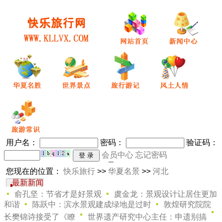
用户名：
密码
：
验证码：
会员中心
忘记密码
您现在的位置：
快乐旅行
>>
华夏名景
>>
河北
最新新闻
俞孔坚：节省才是好景观
虞金龙：景观设计让居住更加
和谐
陈跃中：滨水景观建成绿地是过时
敦煌研究院院
长樊锦诗接受了《瞭
世界遗产研究中心主任：申遗别搞