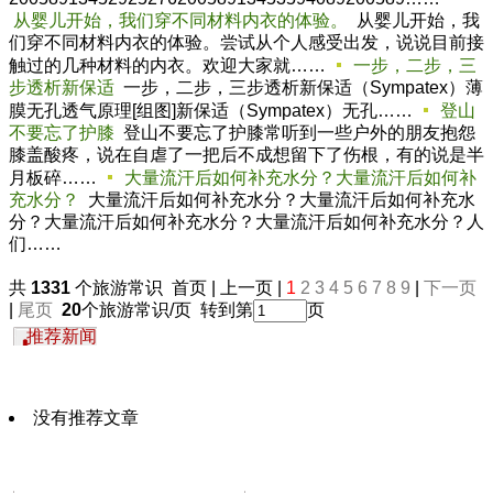
从婴儿开始，我们穿不同材料内衣的体验。
从婴儿开始，我
们穿不同材料内衣的体验。尝试从个人感受出发，说说目前接
触过的几种材料的内衣。欢迎大家就……
一步，二步，三
步透析新保适
一步，二步，三步透析新保适（Sympatex）薄
膜无孔透气原理[组图]新保适（Sympatex）无孔……
登山
不要忘了护膝
登山不要忘了护膝常听到一些户外的朋友抱怨
膝盖酸疼，说在自虐了一把后不成想留下了伤根，有的说是半
月板碎……
大量流汗后如何补充水分？大量流汗后如何补
充水分？
大量流汗后如何补充水分？大量流汗后如何补充水
分？大量流汗后如何补充水分？大量流汗后如何补充水分？人
们……
共
1331
个旅游常识 首页 | 上一页 |
1
2
3
4
5
6
7
8
9
|
下一页
|
尾页
20
个旅游常识/页 转到第
页
推荐新闻
没有推荐文章