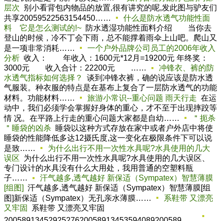
层次
别小看背包内物品的放置,很有讲究的呢,发此图与驴友们
共享20059522563154450……
什么是防水透气功能性面
料 它是怎么测试的!~
防水透湿功能性面料介绍 当你去
登山的时候，冷不丁会下雨，总不能撑着雨伞上山吧。爬山又
是一项非常消耗……
一个户外品牌公司员工的2006年收入
分析
收入： 年收入：1600元*12月=19200元 年终奖：
3000元 收入合计：22200元 ……
冲锋衣、裤的防
水透气指标如何选择？
谈到冲锋衣裤，确的说应该是防水透
气服装。种衣服的特点是在基布上复合了一层防水透气的功能
材料。功能材料……
旅游小常识--重心问题 雨天行走
在运
动中，我们必须学会掌握好身体的重心，才不至于出现摔跤等
情 况。在平路上行走的重心问题大家都是自幼……
＂扼杀
＂睡袋的凶杀
睡袋以这种方式存放在家中或者户外店中将使
睡袋的性能降低多达12摄氏度,这一变化在极限条件下可以说
是致……
为什么出行不用一次性水具呢?水具使用的几大
误区
为什么出行不用一次性水具呢?水具使用的几大误区、
专门设计的水具没有什么大用处，我用普通的空塑料瓶
子……
汗气越多,透气越好 新保适（Sympatex）智慧薄膜
[组图]
汗气越多,透气越好 新保适（Sympatex）智慧薄膜[组
图]新保适（Sympatex）无孔亲水薄膜……
系鞋带 又漂亮
又牢固
系鞋带 又漂亮又牢固
2005891345292527620058913453594089200589……