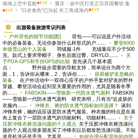
重庆：渝中区打造正宗异国餐饮 集
南海上空中直航
“日全食热”已兴起 长三角成海内
出游装备旅游常识列表
户外背包的细节功能[图]
背包——可以说是户外活动
中的必备装备。无论你参加什么样形式的户……
攀登6000
米级雪山的个人装备
羽绒服-1件 充绒量应不少于500
克。款式上要求带帽子、身长后面过臀。DRYLO……
关
于PDA-GPS和手持GPS的比较
首先谈几个基本观
点： 野外徒步需要的导航支持，简单说分为两个方
面，1，告诉你从哪来，2，告诉你……
容易被驴友忽略的
装备。
在户外活动中一双得心应手的户外手套对驴友的野外
穿越、攀登活动会起到至关重要的作用的，尤其是随着冬季
的……
FABSKIN——雪狼新一代防水透气面料
FABSKIN
——雪狼新一代防水透气面料 研究表明，只有当*近皮肤的
衣服内……
冲锋衣、裤的防水透气指标如何选择？
谈到
冲锋衣裤，确的说应该是防水透气服装。种衣服的特点是在基
布上复合了一层防水透气的功能材料。功能材料……
关于
压胶冲锋衣裤洗涤问题的个人观点
关于压胶冲锋衣裤洗涤问
题的个人观点很多朋友买了冲锋衣以后都发愁洗涤问题。不知
道是机洗还是手洗。尤其是……
如何合理分配背包的内部