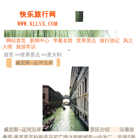
网站首页
新闻中心
华夏名胜
世界景点
旅行游记
风土
人情
旅游常识
首页 >>
世界景点
>>
意大利
威尼斯--运河沿岸
威尼斯--运河沿岸
景区介绍 沿着在
桑塔·路其亚车站和圣马可广场之间把城市一分为二，呈逆S形