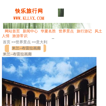
网站首页
新闻中心
华夏名胜
世界景点
旅行游记
风土
人情
旅游常识
首页 >>
世界景点
>>
意大利
米兰--布雷拉画廊
米兰--布雷拉画廊