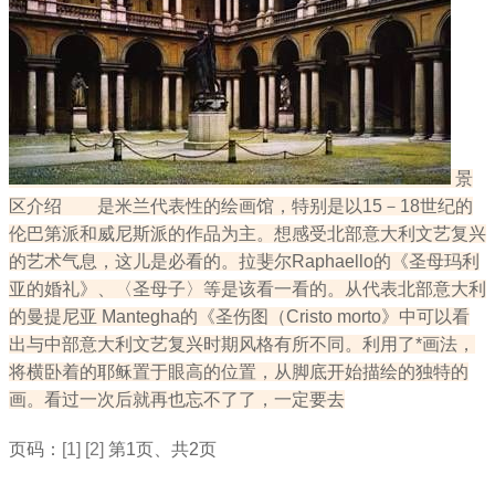
景
区介绍 是米兰代表性的绘画馆，特别是以15－18世纪的
伦巴第派和威尼斯派的作品为主。想感受北部意大利文艺复兴
的艺术气息，这儿是必看的。拉斐尔Raphaello的《圣母玛利
亚的婚礼》、〈圣母子〉等是该看一看的。从代表北部意大利
的曼提尼亚 Mantegha的《圣伤图（Cristo morto》中可以看
出与中部意大利文艺复兴时期风格有所不同。利用了*画法，
将横卧着的耶稣置于眼高的位置，从脚底开始描绘的独特的
画。看过一次后就再也忘不了了，一定要去
页码：
[1]
[2]
第1页、共2页