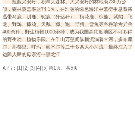
巍巍兴安岭，积翠大森林。大兴安岭的林地有730万公
倾，森林覆盖率达74.1％，在浩瀚的绿色海洋中繁衍生息着寒
温带马鹿、驯鹿、驼鹿（犴达犴）、梅花鹿、棕熊、紫貂、飞
龙、野鸡、棒鸡、天鹅、獐、狍、野猪、雪兔等各种珍禽异兽
400余种，野生植物1000余种，成为我国高纬度地区不可多得
的野生动、植物乐园。在千山万壑间纵横流淌着甘河，多布库
尔、那都里、呼玛、额木尔等二十多条大小河流，最终注入了
边陲人民的母亲河---黑龙江
页码：
[1]
[2]
[3]
[4]
[5]
第1页、共5页