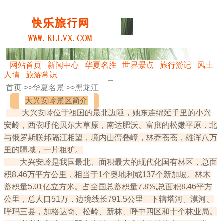
网站首页
新闻中心
华夏名胜
世界景点
旅行游记
风土
人情
旅游常识
首页 >>
华夏名景
>>
黑龙江
大兴安岭景区简介
大兴安岭位于祖国的最北边陲，她东连绵延千里的小兴
安岭，西依呼伦贝尔大草原，南达肥沃、富庶的松嫩平原，北
与俄罗斯联邦隔江相望，境内山峦叠嶂，林莽苍苍，雄浑八万
里的疆域，一片粗犷。
大兴安岭是我国最北、面积最大的现代化国有林区，总面
积8.46万平方公里，相当于1个奥地利或137个新加坡。林木
蓄积量5.01亿立方米。占全国总蓄积量7.8%,总面积8.46平方
公里，总人口51万，边境线长791.5公里，下辖塔河、漠河、
呼玛三县，加格达奇、松岭、新林、呼中四区和十个林业局。