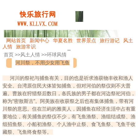
网站首页
新闻中心
华夏名胜
世界景点
旅行游记
风土
人情
旅游常识
首页 >>
风土人情
>>
环球风情
河川祭，不用少女用飞鱼
河川的祭祀与捕鱼有关，目的也是祈求渔获物丰收和渔人
安全。台湾原住民大体皆知捕鱼，但对河伯的祭仪则不大普
遍。曹族在狩猎祭后数日，各氏族的男子都在河边祭祀河伯，
称为“密敖斯古”。阿美族在收获祭之后也有集体捕鱼，带有河
川祭的意思。住在兰屿的雅美人，因捕鱼在经济生活中占有重
要地位，有关捕鱼的祭仪不少，有飞鱼渔祭、渔组结成祭、渔
组招鱼祭、小船初渔祭、个人渔中止祭、食飞鱼祭、飞鱼干收
藏祭、飞鱼终食祭等。