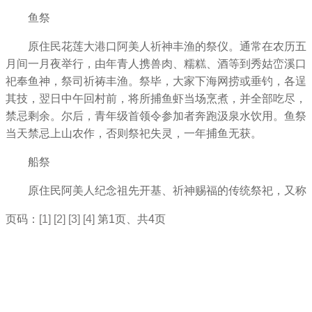
鱼祭
原住民花莲大港口阿美人祈神丰渔的祭仪。通常在农历五
月间一月夜举行，由年青人携兽肉、糯糕、酒等到秀姑峦溪口
祀奉鱼神，祭司祈祷丰渔。祭毕，大家下海网捞或垂钓，各逞
其技，翌日中午回村前，将所捕鱼虾当场烹煮，并全部吃尽，
禁忌剩余。尔后，青年级首领令参加者奔跑汲泉水饮用。鱼祭
当天禁忌上山农作，否则祭祀失灵，一年捕鱼无获。
船祭
原住民阿美人纪念祖先开基、祈神赐福的传统祭祀，又称
页码：
[1]
[2]
[3]
[4]
第1页、共4页