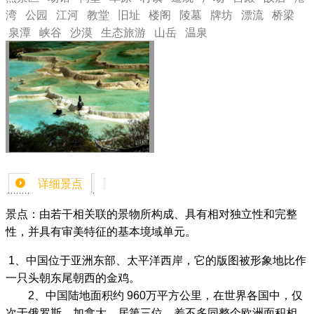
湾
公园
江河
教堂
旧址
楼阁
陵墓
牌坊
漂流
桥梁
泉潭
峡谷
沙漠
生态旅游
山岳
温泉
详细景点
景点：由若干相关联的景物所构成、具有相对独立性和完整
性，并具有审美特征的基本境域单元。
1、中国位于亚洲东部、太平洋西岸，它的版图被形象地比作
一只头朝东尾朝西的金鸡。
2、中国陆地面积约 960万平方公里，在世界各国中，仅
次于俄罗斯、加拿大，居第三位，差不多同整个欧洲面积相