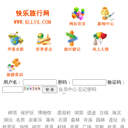
用户名：
密码
：
验证码：
会员中心
忘记密码
碑塔
保护区
博物馆
度假村
洞窟
遗迹
古镇
海滨
湖泊
名胜
农家乐
瀑布
石窟
森林
寺庙
园林
遗址
自
然景区
场馆
祠堂
草原
村镇
道观
广场
宫殿
故居
港