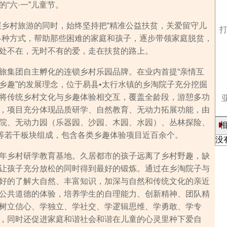
“六·一”儿童节。
展乡村旅游的同时，始终坚持把“精准公益扶贫，关爱留守儿
各种方式，帮助那些困难的家庭和孩子，逐步带领家庭脱贫，
处不在，无时不有的爱，走在扶贫的路上。
旅集团自主孵化的连锁乡村乐园品牌。在业内首提“亲情互
乡趣”的发展理念，位于易县•太行水镇的乡淘院子充分挖掘
将传统乡村文化与乡趣体验相交互，覆盖全龄段，游憩多功
，项目充分体现品质研学、自然教育、无动力拓展功能，由
院、无动力园（乐器园、沙园、木园、水园）、丛林探险、
相
Y等若干板块组成，包含各类乡趣体验项目近百余个。
没
年乡村研学教育基地。久居都市的孩子远离了乡村野趣，缺
让孩子充分放松的同时得到最好的锻炼。通过在乡淘院子与
好的了解大自然、丰富知识，加深与自然和传统文化的亲近
公共道德的体验，培养学生的自理能力、创新精神、团队精
树立信心、学独立、学社交、学逻辑思维、学勇敢、学专
，同时还促进家庭和谐社会和谐在儿童的心灵里种下爱自