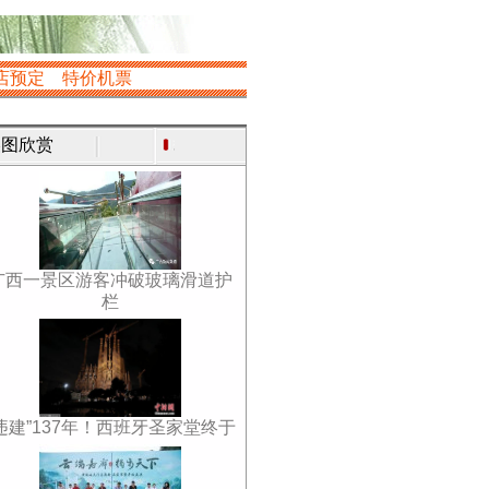
店预定
特价机票
图欣赏
广西一景区游客冲破玻璃滑道护
栏
违建”137年！西班牙圣家堂终于