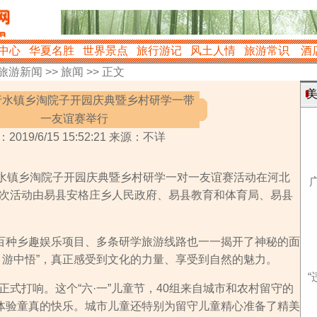
中心
华夏名胜
世界景点
旅行游记
风土人情
旅游常识
酒
旅游新闻
>>
旅闻
>> 正文
美
行水镇乡淘院子开园庆典暨乡村研学一带
一友谊赛举行
2019/6/15 15:52:21 来源：不详
太行水镇乡淘院子开园庆典暨乡村研学一对一友谊赛活动在河北
次活动由易县安格庄乡人民政府、易县教育和体育局、易县
上百种乡趣娱乐项目、多条研学旅游线路也一一揭开了神秘的面
、游中悟”，真正感受到文化的力量、享受到自然的魅力。
“
式打响。这个“六·一”儿童节，40组来自城市和农村留守的
情体验童真的快乐。城市儿童还特别为留守儿童精心准备了精美