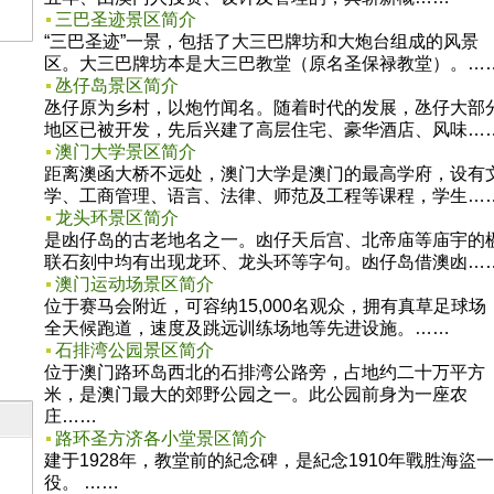
三巴圣迹景区简介
“三巴圣迹”一景，包括了大三巴牌坊和大炮台组成的风景
区。大三巴牌坊本是大三巴教堂（原名圣保禄教堂）。…
氹仔岛景区简介
氹仔原为乡村，以炮竹闻名。随着时代的发展，氹仔大部
地区已被开发，先后兴建了高层住宅、豪华酒店、风味…
澳门大学景区简介
距离澳函大桥不远处，澳门大学是澳门的最高学府，设有
学、工商管理、语言、法律、师范及工程等课程，学生…
龙头环景区简介
是凼仔岛的古老地名之一。凼仔天后宫、北帝庙等庙宇的
联石刻中均有出现龙环、龙头环等字句。凼仔岛借澳凼…
澳门运动场景区简介
位于赛马会附近，可容纳15,000名观众，拥有真草足球场
全天候跑道，速度及跳远训练场地等先进设施。……
石排湾公园景区简介
位于澳门路环岛西北的石排湾公路旁，占地约二十万平方
米，是澳门最大的郊野公园之一。此公园前身为一座农
庄……
路环圣方济各小堂景区简介
建于1928年，教堂前的紀念碑，是紀念1910年戰胜海盜一
役。 ……