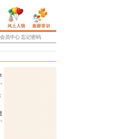
会员中心
忘记密码
子
…
最
是
…