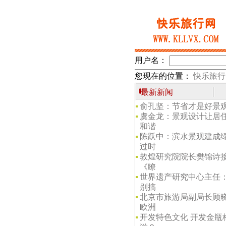
用户名：
您现在的位置：
快乐旅行
最新新闻
俞孔坚：节省才是好景
虞金龙：景观设计让居
和谐
陈跃中：滨水景观建成
过时
敦煌研究院院长樊锦诗
《瞭
世界遗产研究中心主任
别搞
北京市旅游局副局长顾
欧洲
开发特色文化 开发金瓶