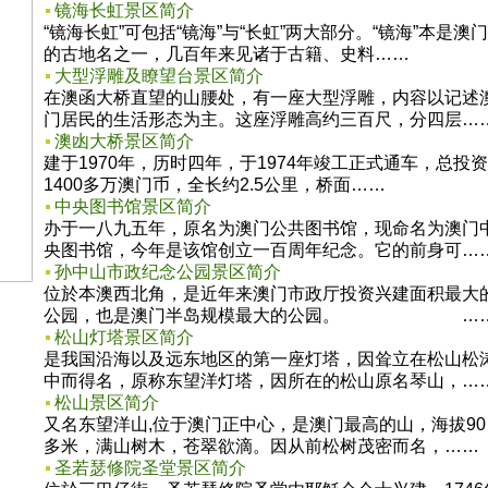
镜海长虹景区简介
“镜海长虹”可包括“镜海”与“长虹”两大部分。“镜海”本是澳门
的古地名之一，几百年来见诸于古籍、史料……
大型浮雕及瞭望台景区简介
在澳函大桥直望的山腰处，有一座大型浮雕，内容以记述
门居民的生活形态为主。这座浮雕高约三百尺，分四层…
澳凼大桥景区简介
建于1970年，历时四年，于1974年竣工正式通车，总投资
1400多万澳门币，全长约2.5公里，桥面……
中央图书馆景区简介
办于一八九五年，原名为澳门公共图书馆，现命名为澳门
央图书馆，今年是该馆创立一百周年纪念。它的前身可…
孙中山市政纪念公园景区简介
位於本澳西北角，是近年来澳门市政厅投资兴建面积最大
公园，也是澳门半岛规模最大的公园。 …
松山灯塔景区简介
是我国沿海以及远东地区的第一座灯塔，因耸立在松山松
中而得名，原称东望洋灯塔，因所在的松山原名琴山，…
松山景区简介
又名东望洋山,位于澳门正中心，是澳门最高的山，海拔90
多米，满山树木，苍翠欲滴。因从前松树茂密而名，……
圣若瑟修院圣堂景区简介