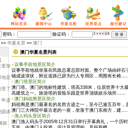
密码
：
验证码：
>>
华夏名景
>>
澳门
澳门华夏名景列表
观
议事亭前地景区简介
住更加
议事亭前地就坐落在民政总署总部对面。整个广场由碎石
铺成波浪状，附近道路已辟为行人专用区，周围有长椅…
绿地是
澳门塔景区简介
澳门塔。澳门的地标性建筑，塔高338米，位居世界十大
接受了
高建筑之一。旅游塔的冒险乐园是世界顶级娱乐场所……
澳门妈祖阁景区简介
：申遗
妈祖阁是澳门最著名的名胜古迹之一，至今已逾五百年，
澳门三大禅院中最古老的一座，坐落于澳门东南方，建…
晓园谈
渔人码头景区简介
澳门渔人码头于2005年12月31日举行开幕典礼，一个历时
梅旅
五年、由澳门人投资、设计及管理的，具崭新概……