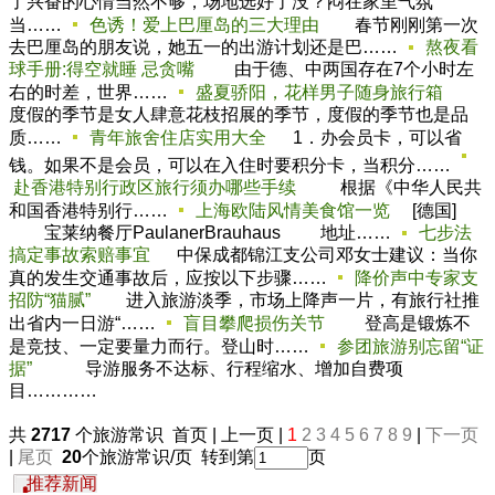
了兴奋的心情当然不够，场地选好了没？闷在家里气氛
当……
色诱！爱上巴厘岛的三大理由
春节刚刚第一次
去巴厘岛的朋友说，她五一的出游计划还是巴……
熬夜看
球手册:得空就睡 忌贪嘴
由于德、中两国存在7个小时左
右的时差，世界……
盛夏骄阳，花样男子随身旅行箱
度假的季节是女人肆意花枝招展的季节，度假的季节也是品
质……
青年旅舍住店实用大全
1．办会员卡，可以省
钱。如果不是会员，可以在入住时要积分卡，当积分……
赴香港特别行政区旅行须办哪些手续
根据《中华人民共
和国香港特别行……
上海欧陆风情美食馆一览
[德国]
宝莱纳餐厅PaulanerBrauhaus 地址……
七步法
搞定事故索赔事宜
中保成都锦江支公司邓女士建议：当你
真的发生交通事故后，应按以下步骤……
降价声中专家支
招防“猫腻”
进入旅游淡季，市场上降声一片，有旅行社推
出省内一日游“……
盲目攀爬损伤关节
登高是锻炼不
是竞技、一定要量力而行。登山时……
参团旅游别忘留“证
据”
导游服务不达标、行程缩水、增加自费项
目…………
共
2717
个旅游常识 首页 | 上一页 |
1
2
3
4
5
6
7
8
9
|
下一页
|
尾页
20
个旅游常识/页 转到第
页
推荐新闻