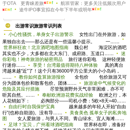
航班管家：更多关注低频次用户
于OTA 更青睐差旅
途牛IPO事宜拟在今年下半年或明年
出游常识旅游常识列表
小心性骚扰，单身女子出游警示
女性出门在外旅游，如
果独自出去――那么还是有一些温馨小提示。 一……
世界杯狂欢！北京酒吧地图指南
魏公村 海淀区的酒吧
其实也不少，大多都在北大东门、成府路、五道口……
迷
你彩电！神奇旅游的秘密用品
旅行迷你彩电 这种轻便旅
行迷你……
享受！台湾最值得期待八种体验
真的离台
湾越来越“近”了！这个只有36000平方公里大的小小岛屿，
……
教你如何盘算旅游报价
全包价 包价旅游又可
分为团体包价和散客包价。团体……
旅游途中气候变化的
危险及其应付措施
尽管预测野外天气非常困难，亦不可
听其自然。……
奉献欧洲游花费实战经验
欧洲之行，本
人花销如下： 必掏部分――司机小费：5欧×8天=40……
自由行时自我保护宝典
越来越多的年轻人开始“自由
行”(也称自助游)。没有导……
美食美色 孤单女子的私奔地
图
女人爱旅游，与男人不同。青山绿水、宜人海滩……
足球？宝贝，广州看球酒吧指南
世界杯在即，准备好