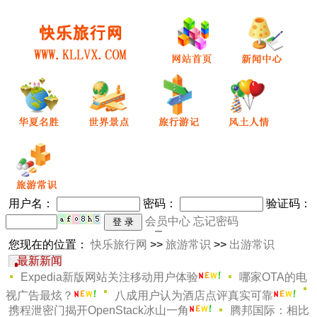
用户名：
密码
：
验证码：
会员中心
忘记密码
您现在的位置：
快乐旅行网
>>
旅游常识
>>
出游常识
最新新闻
哪家OTA的电
Expedia新版网站关注移动用户体验
视广告最炫？
八成用户认为酒店点评真实可靠
腾邦国际：相比
携程泄密门揭开OpenStack冰山一角