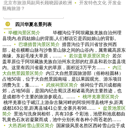
北京市旅游局副局长顾晓园谈欧洲
开发特色文化 开发金
瓶梅旅游？
四川华夏名景列表
毕棚沟景区简介
毕棚沟位于阿坝藏族羌族自治州理
县境内,在四姑娘山的背面,人们都说它是四姑娘山的背影。
……
巴塘措普沟景区简介
措普沟位于四川省甘孜州西
部，处在横断山脉与沙鲁里山脉之间的山谷内，属青藏高原东
南缘。东起毛垭大草原，……
若尔盖草原景区简介
若尔
盖草原位于阿坝藏族羌族自治州东北部的红原县和若尔盖县境
内。这里有四川省最大的草原，面积近3万平方……
内江
大自然景园景区简介
内江大自然景园旅游部（俗称桂圆林）
占地50亩，位于大自然景园南端，是以果园观光、游乐项目
消费为主，集……
武侯祠景区简介
侯祠位于四川成都南
郊，占地56亩，是国内纪念蜀汉丞相诸葛亮的主要胜迹，也
是成都市个主要的旅游参观点。……
桃坪羌寨景区简介
桃坪羌寨位于岷江上游杂古脑河畔的阿坝州理县桃坪乡,距离
成都163公里,距离县城41公里,全寨共有98……
盆景池景区
简介
景池与洗身洞相邻，共有10多 个彩池，池壁和池底都由
乳黄色石灰岩凝聚而成，池中分别长有各种小而苍老的……
大邑西岭雪山景区简介
国家级风景名胜区西岭雪山位于成