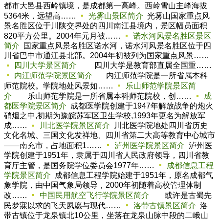
都市大邑县西岭镇境，是成都第一高峰。西岭雪山主峰海拔
5364米，远望高……
光雾山景区简介
光雾山国家重点风
景名胜区位于川陕交界处的四川南江县境内，景区幅员面积
820平方公里。2004年元月被……
诺水河风景名胜区景区
简介
国家重点风景名胜区诺水河，诺水河风景名胜区位于四
川省巴中市通江县北部。2004年初被列为国家重点风景……
四川大学景区简介
四川大学是教育部直属全国重……
内江师范学院景区简介
内江师范学院是一所省属本科
师范院校。学院地处风景如……
乐山师范学院景区简
介
乐山师范学院是一所省属本科师范院校，创……
成
都医学院景区简介
成都医学院创建于1947年解放战争的炮火
硝烟之中,初期为豫皖苏军区卫生学校,1993年更名为解放军
成……
川北医学院景区简介
川北医学院地处四川省历史
文化名城、三国文化发祥地、四川省第二大高等教育中心城市
——南充市，占地面积1……
泸州医学院景区简介
泸州医
学院创建于1951年，隶属于四川省人民政府领导，四川省教
育厅主管，是国务院学位委员会1977年……
成都信息工程
学院景区简介
成都信息工程学院始建于1951年，原名成都气
象学院，由中国气象局领导，2000年初随着高校管理体制
改……
中国民用航空飞行学院景区简介
或许是古蜀先
民梦寐以求的飞天夙愿与现代……
洛带古镇景区简介
洛
带古镇位于龙泉镇北10公里，坐落在龙泉山脉中段的二峨山