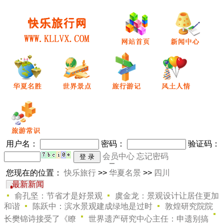
用户名：
密码
：
验证码：
会员中心
忘记密码
您现在的位置：
快乐旅行
>>
华夏名景
>>
四川
最新新闻
俞孔坚：节省才是好景观
虞金龙：景观设计让居住更加
和谐
陈跃中：滨水景观建成绿地是过时
敦煌研究院院
长樊锦诗接受了《瞭
世界遗产研究中心主任：申遗别搞