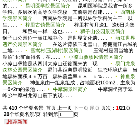
的……
昆明医学院景区简介
昆明医学院是我省一所多
学科、多层次的高等医学院校，其前身是创建……
西南林
学院景区简介
西南林学院是一所以林学学科为主干，以
生……
梓里古镇景区简介
梓里村每月逢1、逢6日为集
日。 和巨甸一样，这也……
狮子山公园景区简介
狮子山公园位于丽江城中心，是世界文化遗……
丽江世界
遗产公园景区简介
在这片背依玉龙雪山、臂拥丽江古城的
土地……
雪嵩村(玉湖村)景区简介
玉湖村是因当地的
湖泊“玉湖”而得名，在……
小凉山彝族风情景区简介
小凉山彝族是从四川大凉山迁徙而来的，现……
易门龙泉
森林公园景区简介
易门县距离昆明较近，生态环境优美，当
地森林面积４６万亩，森林覆盖率６８．５％……
神鱼泉
景区简介
神鱼泉由一组泉组成，占地面积100m2，主泉为
一6×2m的泉池……
牛摩洞景区简介
牛摩洞坐落于翠
峰乡牛摩村龙潭山麓下的观……
共
410
个华夏名景 首页 上一页
下一页
尾页
页次：
1
/21
页
20
个华夏名景/页 转到第
页
推荐新闻