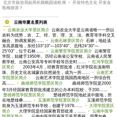
北京市旅游局副局长顾晓园谈欧洲
开发特色文化 开发金
瓶梅旅游？
云南华夏名景列表
云南农业大学景区简介
云南农业大学是云南省唯一一所以
农科为优势，农、工、经、管、理、文、法、教育等学科交叉
融合、协调发展的……
云南石林景区简介
石林，地处滇
东高原腹地，东经103°10″—103°40″、北纬24°30″—
25°03″，位于石林……
云南警官学院景区简介
云南警官
学院，始建于1950年。历经云南省公安学校、云南省人民警
察学校、云南公安高等专科学校等历史时……
红河学院景
区简介
2003年4月，经教育部批准，红河学院在滇南明
珠、历史文化名城蒙自欣然诞生，成为一所……
云南艺术
学院景区简介
云南艺术学院是我国西南地区一所综合性
高……
曲靖师范学院景区简介
曲靖师范学院是2000
年3月经国家教育部批准建立的公办本科院校，于200……
楚雄师范学院景区简介
楚雄师范学院地处滇中腹地，所
在地楚雄彝……
玉溪师范学院景区简介
玉溪师范学院
前身为玉溪师范专科学校，创建于1978……
大理学院景区
简介
大理学院是经国家教育部批准，……
云南中医学
院景区简介
云南中医学院座落于风景秀丽、四季如春