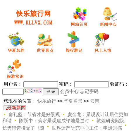
用户名：
密码
：
验证码：
会员中心
忘记密码
您现在的位置：
快乐旅行
>>
华夏名景
>>
云南
最新新闻
俞孔坚：节省才是好景观
虞金龙：景观设计让居住更加
和谐
陈跃中：滨水景观建成绿地是过时
敦煌研究院院
长樊锦诗接受了《瞭
世界遗产研究中心主任：申遗别搞