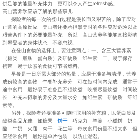
供足够的能量补充体力，更可以令人产生refresh感。
高山营养学应该了解的那些事儿
探险者的每一次的登山过程是漫长而又艰苦的，除了应对
正常的高原反应，登山者还要承担攀登时的各种突发危险以及
艰苦条件下的必要能量补充，所以，高山营养学能够直接影响
到攀登者的身体状态，不容忽视。
在登山食物的选择上，要注意两点：一、含三大营养素
（糖类，脂肪，蛋白质）及矿物质，维生素；二、易于保存，
携带，易于炊煮的食物可节省燃料。
早餐是一日所需大部分的热量，应易于准备与清理，营养
成份较高的食物；午餐补充养分，可在短时间内完成，通常于
途中食用，最好易于准备且不须炊煮；晚餐尽量炊煮，时间较
长，补充未摄取的养分及大量水分，如维生素，矿物质，纤维
素等。
另外，探险者还要准备可随时取用的补充粮，以蛋白质及
醣类食品尤佳，如糖果，
饼干
，巧克力，羊羹，小糕饼，奶
酪，牛奶，火腿，肉干，花生等，每次食用份量不须太多，但
应经常食用，最好是单片包装，以防止潮湿。