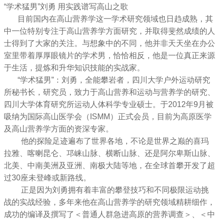
“学术猛男”刘勇 用实践谱写高山之歌
目前国内在高山营养学这一学术研究领域也日趋成熟，其
中一位特别专注于高山营养学方面研究，并取得斐然成绩的人
士得到了大家的关注。与想象中的不同，他并非天天坐在办公
室里带着厚厚眼镜片的学术男，恰恰相反，他是一位真正来源
于生活，提炼和升华知识技能的实战家。
“学术猛男”：刘勇，全能攀岩者，四川大学户外运动研究
所秘书长，研究员，致力于高山营养和运动与营养学的研究、
四川大学体育研究所运动人体科学专业硕士。于2012年9月被
吸纳为国际高山医学会（ISMM）正式会员，目前为高原医学
及高山营养学方面的资深专家。
他的探险足迹遍布了世界各地，不论是世界之巅的喜玛
拉雅、喀喇昆仑、邛崃山脉、横断山脉、还是阿尔卑斯山脉、
北美、中南美洲及亚洲、南极大陆等地，在全球首攀开发了超
过30座未登峰或新路线。
正是因为刘勇拥有着丰富的攀登技巧和不同极限运动挑
战的实战经验，多年来他在高山营养学的研究领域精耕细作，
成功的编译及撰写了＜普通人群急进高原的营养调查＞、＜中