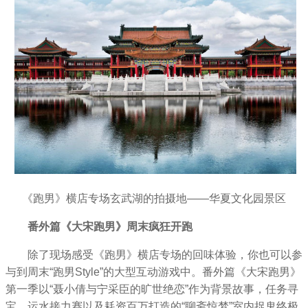
《跑男》横店专场玄武湖的拍摄地——华夏文化园景区
番外篇《大宋跑男》周末疯狂开跑
除了现场感受《跑男》横店专场的回味体验，你也可以参
与到周末“跑男Style”的大型互动游戏中。番外篇《大宋跑男》
第一季以“聂小倩与宁采臣的旷世绝恋”作为背景故事，任务寻
宝、运水接力赛以及耗资百万打造的“聊斋惊梦”室内捉鬼终极