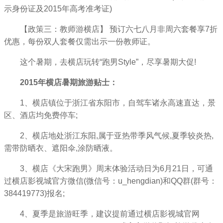
示身份证及2015年高考准考证)
【政策三：教师游横店】 预订六七八月非周六套餐享7折
优惠，每份双人套餐仅需出示一份教师证。
这个暑期，去横店玩转“跑男Style”，尽享暑期大促!
2015年横店暑期旅游贴士：
1、横店镇位于浙江省东阳市，自驾车诸永高速直达，景
区、酒店均免费停车;
2、横店地处浙江东阳,属于亚热带季风气候,夏季较炎热,
需带防晒衣、遮阳伞,涂防晒液。
3、横店《大宋跑男》周末体验活动日为6月21日，可通
过横店影视城官方微信(微信号：u_hengdian)和QQ群(群号：
384419773)报名;
4、夏季是旅游旺季，建议提前通过横店影视城官网