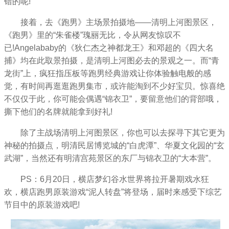
错的呢!
接着，去《跑男》主场景拍摄地——清明上河图景区，
《跑男》里的“朱雀楼”瑰丽无比，令从网友惊叹不
已!Angelababy的《狄仁杰之神都龙王》和邓超的《四大名
捕》均在此取景拍摄，是清明上河图必去的景观之一。而“青
龙街”上，疯狂指压板等跑男经典游戏让你体验触电般的感
觉，有时间再逛逛跑男集市，或许能淘到不少好宝贝。惊喜绝
不仅仅于此，你可能会偶遇“锦衣卫”，要留意他们的背部哦，
撕下他们的名牌就能拿到好礼!
除了主战场清明上河图景区，你也可以去探寻下其它更为
神秘的拍摄点，明清民居博览城的“白虎潭”、华夏文化园的“玄
武湖”，当然还有明清宫苑景区的东厂与锦衣卫的“大本营”。
PS：6月20日，横店梦幻谷水世界将拉开暑期戏水狂
欢，横店跑男原装游戏“泥人转盘”将登场，届时来感受下综艺
节目中的原装游戏吧!