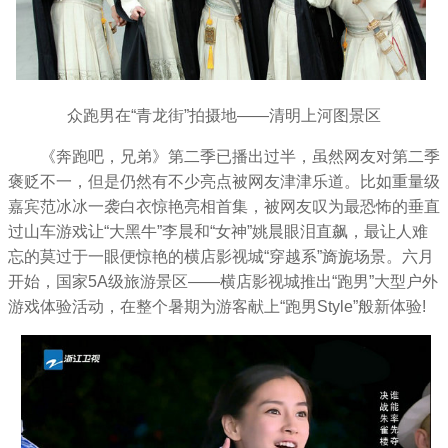
众跑男在“青龙街”拍摄地——清明上河图景区
《奔跑吧，兄弟》第二季已播出过半，虽然网友对第二季
褒贬不一，但是仍然有不少亮点被网友津津乐道。比如重量级
嘉宾范冰冰一袭白衣惊艳亮相首集，被网友叹为最恐怖的垂直
过山车游戏让“大黑牛”李晨和“女神”姚晨眼泪直飙，最让人难
忘的莫过于一眼便惊艳的横店影视城“穿越系”旖旎场景。六月
开始，国家5A级旅游景区——横店影视城推出“跑男”大型户外
游戏体验活动，在整个暑期为游客献上“跑男Style”般新体验!