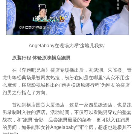
Angelababy在现场大呼“这地儿我熟”
原装行程 体验原味横店跑男
在《奔跑吧兄弟》横店专场播出后，玄武湖、朱雀楼、青
龙街等经典场景被网友热搜，纷纷在问是在哪里?其实不用这
么麻烦，横店影视城推出的“跑男横店原装行程”为网友的横店
跑男之行指点了方向。
首站到横店国贸大厦酒店，这是一家四星级酒店，也是跑
男录制时入住的酒店。活动期间，不仅可以看跑男穿过的整套
战衣，和“跑男”合影，品尝跑男最爱的菜肴，更可以入住跑男
的房间，如果能和女神Angelababy“同”个房，想想也是极其不