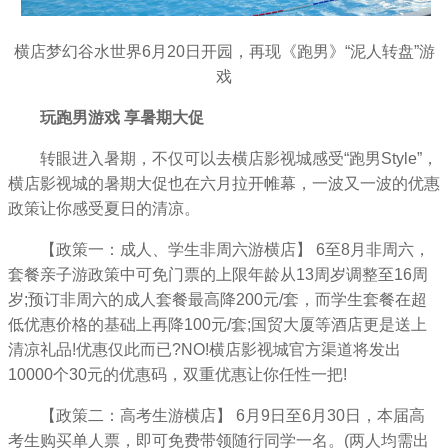
横店梦幻谷水世界6月20日开园，再现《跑男》“泥人转盘”游
戏
玩跑男游戏 享暑期大促
转眼进入暑期，不仅可以去横店影视城感受“跑男Style”，
横店影视城的暑期大促也在六月拉开帷幕，一波又一波的优惠
政策让你感受夏日的清凉。
【政策一：成人、学生非周六游横店】 6至8月非周六，
套餐亲子游政策中可免门票的上限年龄从13周岁调整至16周
岁;预订非周六的成人套餐最高降200元/套，而学生套餐在超
低优惠价格的基础上再降100元/套;国贸大厦等酒店更是送上
清凉礼品!优惠仅此而已?NO!横店影视城官方渠道将发出
10000个30元的优惠码，双重优惠让你任性一把!
【政策二：高考生游横店】 6月9日至6月30日，本届高
考生购买单人票，即可免费带领随行同学一名。(两人均需出