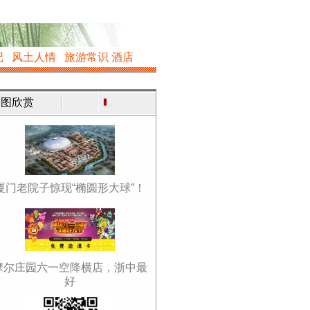
记
风土人情
旅游常识
酒店
图欣赏
厦门老院子惊现“椭圆形大球”！
摩尔庄园六一空降横店，浙中最
好