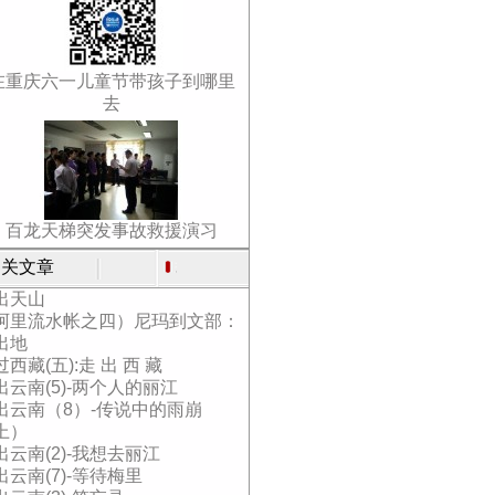
在重庆六一儿童节带孩子到哪里
去
百龙天梯突发事故救援演习
关文章
出天山
阿里流水帐之四）尼玛到文部：
出地
西藏(五):走 出 西 藏
出云南(5)-两个人的丽江
出云南（8）-传说中的雨崩
上）
出云南(2)-我想去丽江
出云南(7)-等待梅里