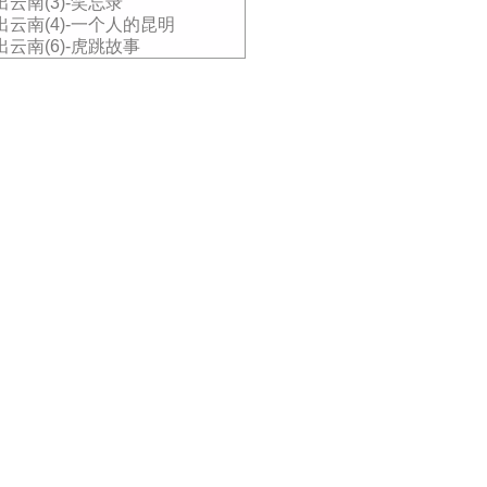
出云南(3)-笑忘录
出云南(4)-一个人的昆明
出云南(6)-虎跳故事