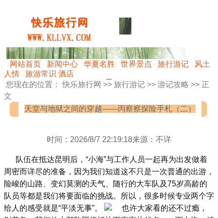
网站首页
新闻中心
华夏名胜
世界景点
旅行游记
风土
人情
旅游常识
酒店
您现在的位置：
快乐旅行网
>>
旅行游记
>>
游记攻略
>> 正
文
天堂与地狱之间的穿越——丙察察探险手札（二）
时间：2026/8/7 22:19:18来源：不详
队伍在抵达昆明后，“小海”与工作人员一起再为出发做着
周密而详尽的准备，因为我们知道这不只是一次普通的出游，
险峻的山路、变幻莫测的天气、随行的大车队及75岁高龄的
队员等都是我们将要面临的挑战。所以，很多时候专业两个字
给人的感受就是“平淡无事”。
也许大家看的还不过瘾，