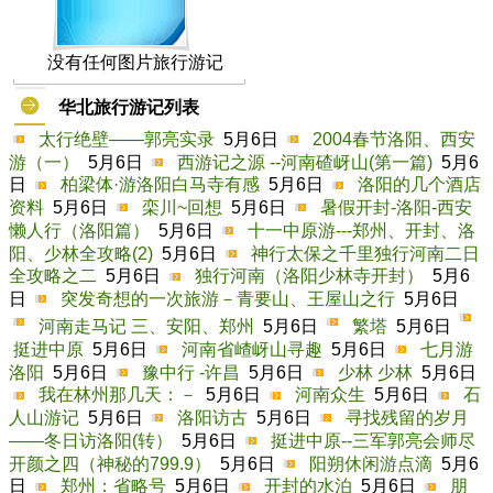
没有任何图片旅行游记
华北旅行游记列表
太行绝壁——郭亮实录
5月6日
2004春节洛阳、西安
游（一）
5月6日
西游记之源 --河南碴岈山(第一篇)
5月6
日
柏梁体·游洛阳白马寺有感
5月6日
洛阳的几个酒店
资料
5月6日
栾川~回想
5月6日
暑假开封-洛阳-西安
懒人行（洛阳篇）
5月6日
十一中原游---郑州、开封、洛
阳、少林全攻略(2)
5月6日
神行太保之千里独行河南二日
全攻略之二
5月6日
独行河南（洛阳少林寺开封）
5月6
日
突发奇想的一次旅游－青要山、王屋山之行
5月6日
河南走马记 三、安阳、郑州
5月6日
繁塔
5月6日
挺进中原
5月6日
河南省嵖岈山寻趣
5月6日
七月游
洛阳
5月6日
豫中行 -许昌
5月6日
少林 少林
5月6日
我在林州那几天：－
5月6日
河南众生
5月6日
石
人山游记
5月6日
洛阳访古
5月6日
寻找残留的岁月
——冬日访洛阳(转）
5月6日
挺进中原--三军郭亮会师尽
开颜之四（神秘的799.9）
5月6日
阳朔休闲游点滴
5月6
日
郑州：省略号
5月6日
开封的水泊
5月6日
朋