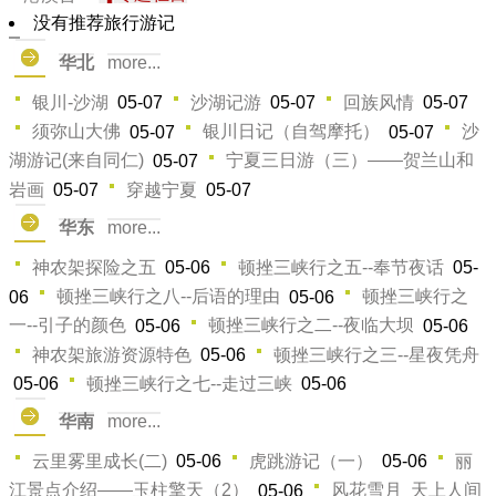
没有推荐旅行游记
华北
more...
银川-沙湖
沙湖记游
回族风情
05-07
05-07
05-07
须弥山大佛
银川日记（自驾摩托）
沙
05-07
05-07
湖游记(来自同仁)
宁夏三日游（三）——贺兰山和
05-07
岩画
穿越宁夏
05-07
05-07
华东
more...
神农架探险之五
顿挫三峡行之五--奉节夜话
05-06
05-
顿挫三峡行之八--后语的理由
顿挫三峡行之
06
05-06
一--引子的颜色
顿挫三峡行之二--夜临大坝
05-06
05-06
神农架旅游资源特色
顿挫三峡行之三--星夜凭舟
05-06
顿挫三峡行之七--走过三峡
05-06
05-06
华南
more...
云里雾里成长(二)
虎跳游记（一）
丽
05-06
05-06
江景点介绍——玉柱擎天（2）
风花雪月 天上人间
05-06