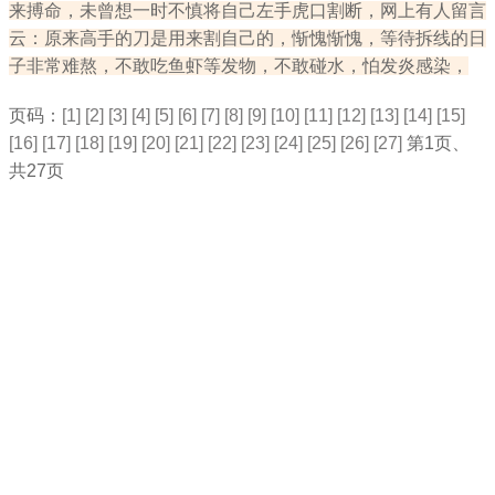
来搏命，未曾想一时不慎将自己左手虎口割断，网上有人留言
云：原来高手的刀是用来割自己的，惭愧惭愧，等待拆线的日
子非常难熬，不敢吃鱼虾等发物，不敢碰水，怕发炎感染，
页码：
[1]
[2]
[3]
[4]
[5]
[6]
[7]
[8]
[9]
[10]
[11]
[12]
[13]
[14]
[15]
[16]
[17]
[18]
[19]
[20]
[21]
[22]
[23]
[24]
[25]
[26]
[27]
第1页、
共27页