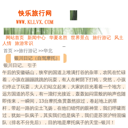
网站首页
新闻中心
华夏名胜
世界景点
旅行游记
风土
人情
旅游常识
首页 >>
旅行游记
>>
华北
银川日记（自驾摩托）
银川日记。 引子
午后的安徽砀山，狭窄的国道上堆满打谷的杂草，农民在忙碌
着，小孩在蹦蹦跳跳的玩耍，有人在树阴下打盹，突然，小孩
们停止了玩耍，大人们站立起来，大家的目光看着一个地方，
远方国道的尽头，有一溜灯光接近，轰轰如闷雷般的响声也随
即传来，一瞬间，13台摩托鱼贯轰然掠过，卷起地上的草
杆，带起一路的尘土飞扬，在他们错愕的眼神里，我们呼啸而
过，犹如一队疯子，其实我们也是疯子，我们是苏浙沪特混编
队（排名不分先后），目的地是摩托疯子的天堂--银川！