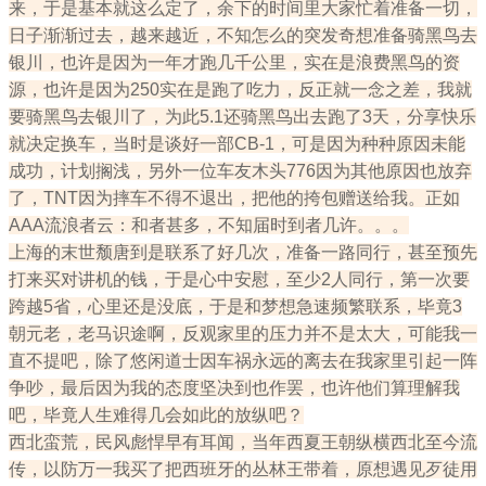
来，于是基本就这么定了，余下的时间里大家忙着准备一切，
日子渐渐过去，越来越近，不知怎么的突发奇想准备骑黑鸟去
银川，也许是因为一年才跑几千公里，实在是浪费黑鸟的资
源，也许是因为250实在是跑了吃力，反正就一念之差，我就
要骑黑鸟去银川了，为此5.1还骑黑鸟出去跑了3天，分享快乐
就决定换车，当时是谈好一部CB-1，可是因为种种原因未能
成功，计划搁浅，另外一位车友木头776因为其他原因也放弃
了，TNT因为摔车不得不退出，把他的挎包赠送给我。正如
AAA流浪者云：和者甚多，不知届时到者几许。。。
上海的末世颓唐到是联系了好几次，准备一路同行，甚至预先
打来买对讲机的钱，于是心中安慰，至少2人同行，第一次要
跨越5省，心里还是没底，于是和梦想急速频繁联系，毕竟3
朝元老，老马识途啊，反观家里的压力并不是太大，可能我一
直不提吧，除了悠闲道士因车祸永远的离去在我家里引起一阵
争吵，最后因为我的态度坚决到也作罢，也许他们算理解我
吧，毕竟人生难得几会如此的放纵吧？
西北蛮荒，民风彪悍早有耳闻，当年西夏王朝纵横西北至今流
传，以防万一我买了把西班牙的丛林王带着，原想遇见歹徒用