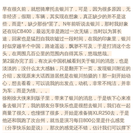
早在很久前，就想骑摩托去银川了，可是，因为很多原因，无
非经济，假期，车辆，其实现在想象，真正缺少的并不是这
些，而是*，缺少那份*罢了。N年前听说去银川，那时我好象
还在玩CB400，最远无非是跑过一次无锡，当时以为算长
途，回家也是猛烈自我吹嘘过一段时间，在我的印象里，银川
好似穿越半个中国，路途遥远，飘渺不可及，于是打消这个念
头，在周围几百公里的范围内自得其乐，悠哉悠哉。
第2届办完了后，有次从中国机械看到关于银川的消息，也是
淡淡的，没什么太大感触，只是翻开下一页，发现银川附近的
介绍，发现原来大话西游居然是在银川拍摄的！那一刻开始动
心，想去看看，可以说我的出发点，动机，非常不纯洁，并非
为车，而是为情。。。
徐刚徐大侠来到版子里，带来了银川的消息，于是铁下心来准
备去银川了，我的朋友分享快乐也是很想去银川，我们在一起
商量了很久，也憧憬了很多，开始是准备骑XLR250去，于是
他还和我跑了次台州，就当是演习每日800公里是什么感觉
（分享快乐如是说），那次的感觉还不错，估计我们可以撑下