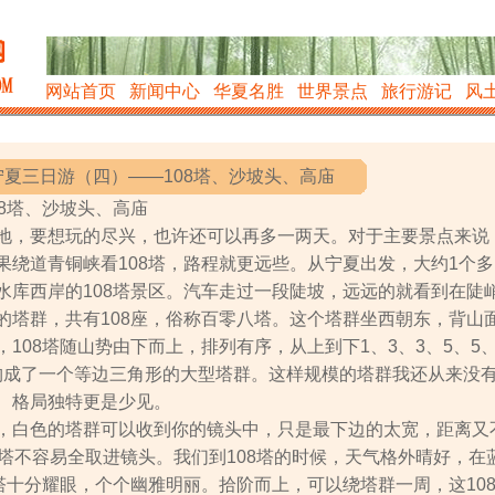
网站首页
新闻中心
华夏名胜
世界景点
旅行游记
风
宁夏三日游（四）——108塔、沙坡头、高庙
8塔、沙坡头、高庙
地，要想玩的尽兴，也许还可以再多一两天。对于主要景点来说
果绕道青铜峡看108塔，路程就更远些。从宁夏出发，大约1个多
水库西岸的108塔景区。汽车走过一段陡坡，远远的就看到在陡
的塔群，共有108座，俗称百零八塔。这个塔群坐西朝东，背山
108塔随山势由下而上，排列有序，从上到下1、3、3、5、5
，构成了一个等边三角形的大型塔群。这样规模的塔群我还从来没
、格局独特更是少见。
，白色的塔群可以收到你的镜头中，只是最下边的太宽，距离又
个塔不容易全取进镜头。我们到108塔的时候，天气格外晴好，在
塔十分耀眼，个个幽雅明丽。拾阶而上，可以绕塔群一周，这10