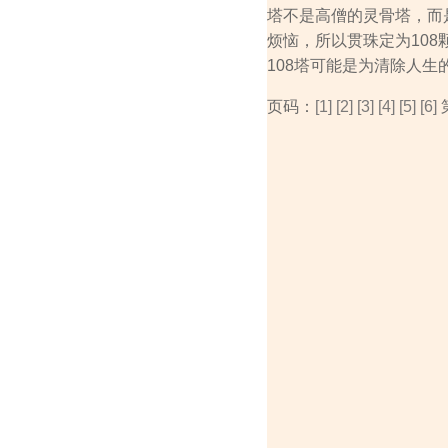
塔不是高僧的灵骨塔，而
烦恼，所以贯珠定为108
108塔可能是为清除人
页码：
[1]
[2]
[3]
[4]
[5]
[6]