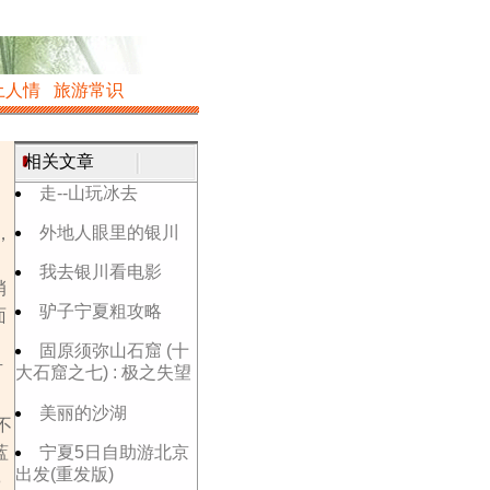
土人情
旅游常识
相关文章
走--山玩冰去
外地人眼里的银川
，
我去银川看电影
峭
驴子宁夏粗攻略
面
、
固原须弥山石窟 (十
有
大石窟之七) : 极之失望
美丽的沙湖
不
蓝
宁夏5日自助游北京
出发(重发版)
8