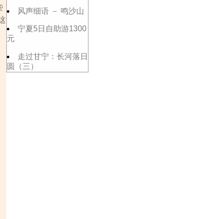
些
风声细语 － 鸣沙山
这
宁夏5日自助游1300
元
走过甘宁：长河落日
圆（三）