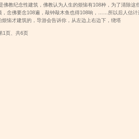
是佛教纪念性建筑，佛教认为人生的烦恼有108种，为了清除这
颗，念佛要念108遍，敲钟敲木鱼也得108响，……所以后人估计
生的烦恼才建筑的，导游会告诉你，从左边上右边下，绕塔
第1页、共6页