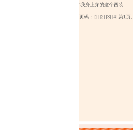
‘我身上穿的这个西装
页码：
[1]
[2]
[3]
[4]
第1页