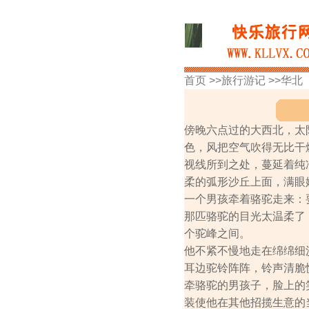
首页 >>
旅行游记
>>
华北
傍晚六点过的大西北，太
色，风把空气吹得无比干
视线所到之处，蔓延着纯
柔的弧形沙丘上面，满眼
一个男孩牵着骆驼走来：
那匹骆驼的目光太温柔了
个驼峰之间。
他不紧不慢地走在绵绵细
耳边驼铃阵阵，铃声清脆
牵骆驼的男孩子，脸上的
装使他在其他招揽生意的