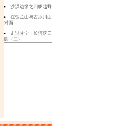
沙漠边缘之四驱越野
在贺兰山与古冰川面
对面
走过甘宁：长河落日
圆（三）