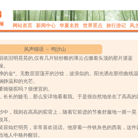
网站首页
新闻中心
华夏名胜
世界景点
旅行游记
风
风声细语 － 鸣沙山
阳依旧明晃晃的,仅有几片轻纱般的薄云点缀着头顶的那片湛蓝
燥。
净的金*。无数层层荡开的沙纹，波浪似的。阳光洒在那些曲线
娴静温和的光芒。
要骑骆驼吗？很便宜的。
，长长的睫毛，那么安详地看着我。于是很自然地坐在了高高的
沙中，我则在高高的驼背上，随着它前进的节奏舒服地一摇一晃
悦耳。
笑容灿烂明亮，非常喜欢说话。他穿着一件铁灰色的西装，这件
当地人中格外醒目。