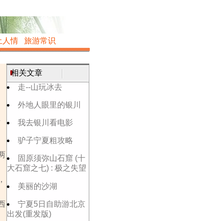
土人情
旅游常识
相关文章
走--山玩冰去
外地人眼里的银川
温
我去银川看电影
驴子宁夏粗攻略
两
固原须弥山石窟 (十
大石窟之七) : 极之失望
，
美丽的沙湖
西
宁夏5日自助游北京
出发(重发版)