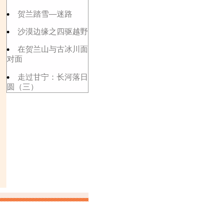
贺兰踏雪—迷路
沙漠边缘之四驱越野
在贺兰山与古冰川面
对面
走过甘宁：长河落日
圆（三）