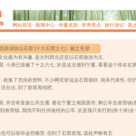
网站首页
新闻中心
华夏名胜
世界景点
旅行游记
风
固原须弥山石窟 (十大石窟之七) : 极之失望
化极为有兴趣. 是次到西北还是以石窟旅游为主.
, 小弟已游遍了十之六七. 於是这次便到宁夏, 看看这个排名在
, 收集了充份的资料, 不少网页皆说这石窟很好, 很具代表性. 但
没办法, 到了那里再找吧.
, 并没有直接公共交通. 要在宁夏之南固原市, 剩公车去叁营镇(
 但到叁营镇, 我找不到任何途经的公车. 於是我只有打的(叁十块)去
美也可以弥补这些痛苦. 但到了石窟发现, 该处声称有五