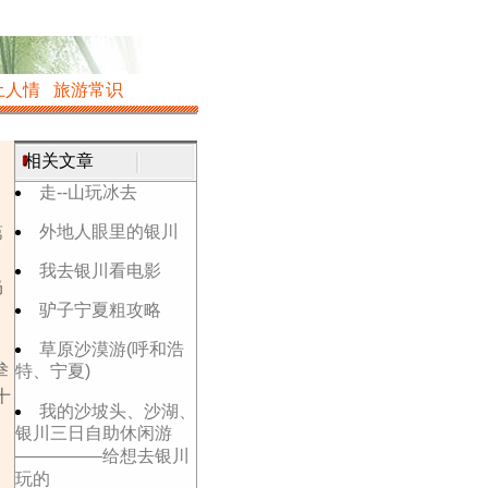
土人情
旅游常识
相关文章
走--山玩冰去
外地人眼里的银川
第
我去银川看电影
仍
驴子宁夏粗攻略
草原沙漠游(呼和浩
叁
特、宁夏)
十
我的沙坡头、沙湖、
银川三日自助休闲游
―――――给想去银川
玩的