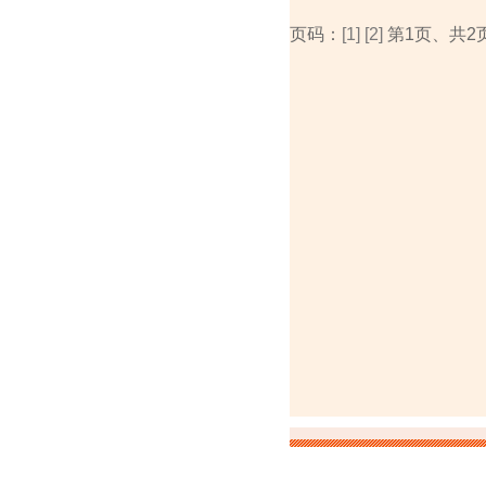
页码：
[1]
[2]
第1页、共2