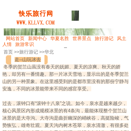
网站首页
新闻中心
华夏名胜
世界景点
旅行游记
风土
人情
旅游常识
首页 >>
旅行游记
>>
华北
走--山玩冰去
冬季的贺兰山虽没有春天的妩媚、夏天的凉爽、秋天的娇
艳，却另有一番情趣。那一片冰天雪地，显示出的是冬季贺兰
山的另一种景象。在这里感受到的是都市里没有的那份宁静与
安逸，不同的冰景能带来不同的感官享受。
过去，滚钟口有“滚钟十八泉”之说。如今，泉水是越来越少，
核心风景区内形成规模冰景的有4条沟，最能体现整个贺兰山
冰景的是大寺沟。大寺沟是曲折幽深的峭峡谷，高挺险峻，气
势恢弘，雄奇壮观。夏天沟内树木苍翠，泉水清澈，有很多处