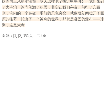
落差两三米的小瀑布，冬天怎样呢？接近中午时分，我们来到
了大寺沟，沟内落满了积雪，着实让我们兴奋。前行了几百
米，沟内的一个转变，眼前的景色突变，就像顷刻间拉开了巨
原的帷幕，托出了一个神奇的世界，那就是凝固的瀑布——冰
瀑，这是大寺
页码：
[1]
[2]
第1页、共2页