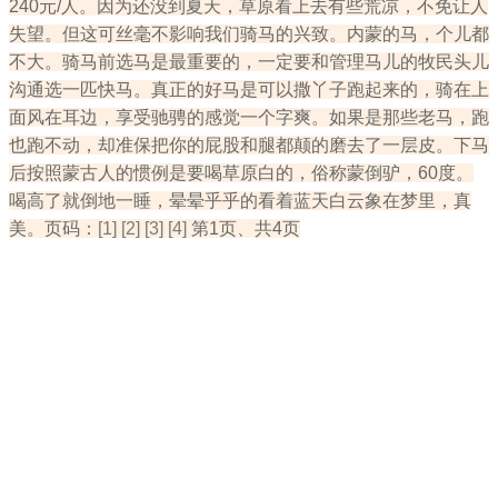
240元/人。因为还没到夏天，草原看上去有些荒凉，不免让人
失望。但这可丝毫不影响我们骑马的兴致。内蒙的马，个儿都
不大。骑马前选马是最重要的，一定要和管理马儿的牧民头儿
沟通选一匹快马。真正的好马是可以撒丫子跑起来的，骑在上
面风在耳边，享受驰骋的感觉一个字爽。如果是那些老马，跑
也跑不动，却准保把你的屁股和腿都颠的磨去了一层皮。下马
后按照蒙古人的惯例是要喝草原白的，俗称蒙倒驴，60度。
喝高了就倒地一睡，晕晕乎乎的看着蓝天白云象在梦里，真
美。
页码：
[1]
[2]
[3]
[4]
第1页、共4页