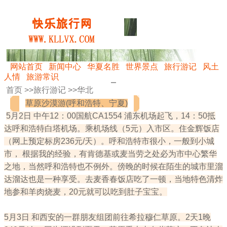
网站首页
新闻中心
华夏名胜
世界景点
旅行游记
风土
人情
旅游常识
首页 >>
旅行游记
>>
华北
草原沙漠游(呼和浩特、宁夏)
5月2日 中午12：00国航CA1554 浦东机场起飞，14：50抵
达呼和浩特白塔机场。乘机场线（5元）入市区。住金辉饭店
（网上预定标房236元/天）。呼和浩特市很小，一般到小城
市， 根据我的经验，有肯德基或麦当劳之处必为市中心繁华
之地，当然呼和浩特也不例外。傍晚的时候在陌生的城市里溜
达溜达也是一种享受。去麦香春饭店吃了一顿，当地特色清炸
地参和羊肉烧麦，20元就可以吃到肚子宝宝。
5月3日 和西安的一群朋友组团前往希拉穆仁草原。2天1晚